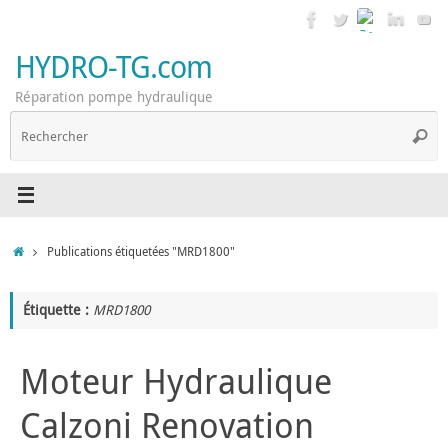
Passer
au
contenu
HYDRO-TG.com
Réparation pompe hydraulique
R
Reche
p
:
Accueil
Publications étiquetées "MRD1800"
Étiquette :
MRD1800
Moteur Hydraulique
Calzoni Renovation