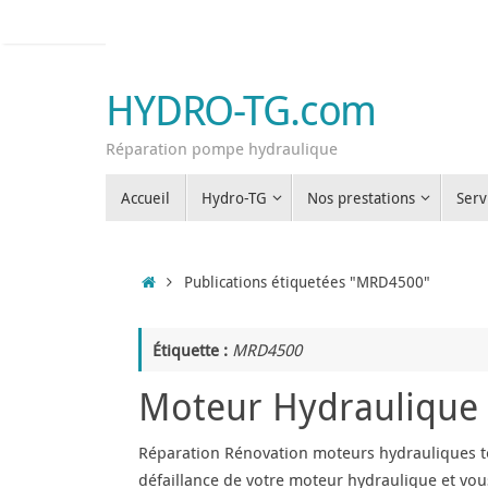
Passer
au
contenu
HYDRO-TG.com
Réparation pompe hydraulique
Passer
Accueil
Hydro-TG
Nos prestations
Serv
au
contenu
Accueil
Publications étiquetées "MRD4500"
Étiquette :
MRD4500
Moteur Hydraulique 
Réparation Rénovation moteurs hydrauliques to
défaillance de votre moteur hydraulique et vou