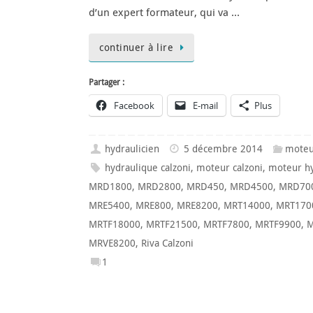
d’un expert formateur, qui va …
continuer à lire
Partager :
Facebook
E-mail
Plus
hydraulicien
5 décembre 2014
moteu
hydraulique calzoni
,
moteur calzoni
,
moteur hy
MRD1800
,
MRD2800
,
MRD450
,
MRD4500
,
MRD70
MRE5400
,
MRE800
,
MRE8200
,
MRT14000
,
MRT170
MRTF18000
,
MRTF21500
,
MRTF7800
,
MRTF9900
,
M
MRVE8200
,
Riva Calzoni
1