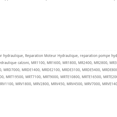
r hydraulique
,
Reparation Moteur Hydraulique
,
reparation pompe hyd
draulique calzoni
,
MR1100
,
MR1600
,
MR1800
,
MR2400
,
MR2800
,
MR3
0
,
MRD7000
,
MRDE1400
,
MRDE2100
,
MRDE3100
,
MRDE5400
,
MRDE80
00
,
MRT19500
,
MRT7100
,
MRT9000
,
MRTE10800
,
MRTE16500
,
MRTE20
RV1100
,
MRV1800
,
MRV2800
,
MRV450
,
MRV4500
,
MRV7000
,
MRVE14