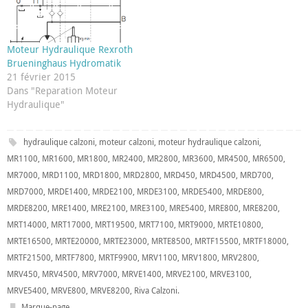
Moteur Hydraulique Rexroth
Brueninghaus Hydromatik
21 février 2015
Dans "Reparation Moteur
Hydraulique"
hydraulique calzoni
,
moteur calzoni
,
moteur hydraulique calzoni
,
MR1100
,
MR1600
,
MR1800
,
MR2400
,
MR2800
,
MR3600
,
MR4500
,
MR6500
,
MR7000
,
MRD1100
,
MRD1800
,
MRD2800
,
MRD450
,
MRD4500
,
MRD700
,
MRD7000
,
MRDE1400
,
MRDE2100
,
MRDE3100
,
MRDE5400
,
MRDE800
,
MRDE8200
,
MRE1400
,
MRE2100
,
MRE3100
,
MRE5400
,
MRE800
,
MRE8200
,
MRT14000
,
MRT17000
,
MRT19500
,
MRT7100
,
MRT9000
,
MRTE10800
,
MRTE16500
,
MRTE20000
,
MRTE23000
,
MRTE8500
,
MRTF15500
,
MRTF18000
,
MRTF21500
,
MRTF7800
,
MRTF9900
,
MRV1100
,
MRV1800
,
MRV2800
,
MRV450
,
MRV4500
,
MRV7000
,
MRVE1400
,
MRVE2100
,
MRVE3100
,
MRVE5400
,
MRVE800
,
MRVE8200
,
Riva Calzoni
.
Marque-page
.