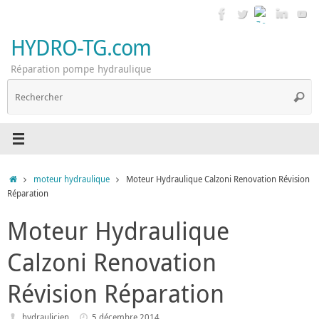
Passer
au
contenu
HYDRO-TG.com
Réparation pompe hydraulique
R
Reche
p
:
Accueil
moteur hydraulique
Moteur Hydraulique Calzoni Renovation Révision
Réparation
Moteur Hydraulique
Calzoni Renovation
Révision Réparation
hydraulicien
5 décembre 2014