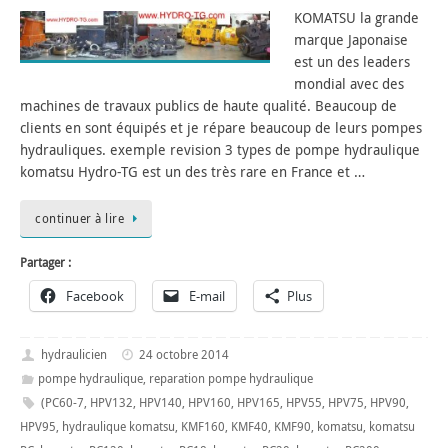
KOMATSU la grande
marque Japonaise
est un des leaders
mondial avec des
machines de travaux publics de haute qualité. Beaucoup de
clients en sont équipés et je répare beaucoup de leurs pompes
hydrauliques. exemple revision 3 types de pompe hydraulique
komatsu Hydro-TG est un des très rare en France et …
continuer à lire
Partager :
Facebook
E-mail
Plus
hydraulicien
24 octobre 2014
pompe hydraulique
,
reparation pompe hydraulique
(PC60-7
,
HPV132
,
HPV140
,
HPV160
,
HPV165
,
HPV55
,
HPV75
,
HPV90
,
HPV95
,
hydraulique komatsu
,
KMF160
,
KMF40
,
KMF90
,
komatsu
,
komatsu