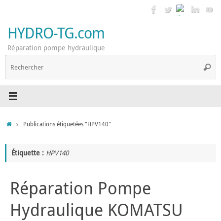
Passer
au
contenu
HYDRO-TG.com
Réparation pompe hydraulique
R
Reche
p
:
Accueil
Publications étiquetées "HPV140"
Étiquette :
HPV140
Réparation Pompe
Hydraulique KOMATSU