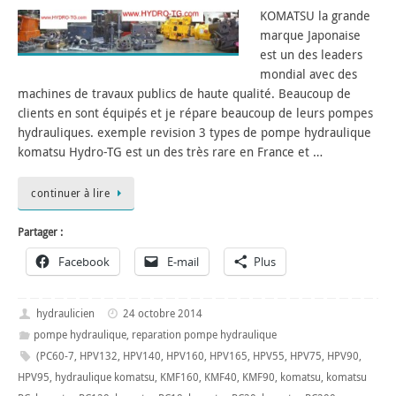
KOMATSU la grande
marque Japonaise
est un des leaders
mondial avec des
machines de travaux publics de haute qualité. Beaucoup de
clients en sont équipés et je répare beaucoup de leurs pompes
hydrauliques. exemple revision 3 types de pompe hydraulique
komatsu Hydro-TG est un des très rare en France et …
continuer à lire
Partager :
Facebook
E-mail
Plus
hydraulicien
24 octobre 2014
pompe hydraulique
,
reparation pompe hydraulique
(PC60-7
,
HPV132
,
HPV140
,
HPV160
,
HPV165
,
HPV55
,
HPV75
,
HPV90
,
HPV95
,
hydraulique komatsu
,
KMF160
,
KMF40
,
KMF90
,
komatsu
,
komatsu