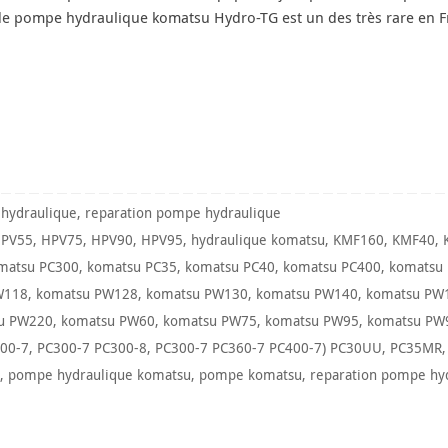
de pompe hydraulique komatsu Hydro-TG est un des très rare en F
hydraulique
,
reparation pompe hydraulique
PV55
,
HPV75
,
HPV90
,
HPV95
,
hydraulique komatsu
,
KMF160
,
KMF40
,
matsu PC300
,
komatsu PC35
,
komatsu PC40
,
komatsu PC400
,
komatsu
W118
,
komatsu PW128
,
komatsu PW130
,
komatsu PW140
,
komatsu PW
u PW220
,
komatsu PW60
,
komatsu PW75
,
komatsu PW95
,
komatsu PW
00-7
,
PC300-7 PC300-8
,
PC300-7 PC360-7 PC400-7) PC30UU
,
PC35MR
,
pompe hydraulique komatsu
,
pompe komatsu
,
reparation pompe hy