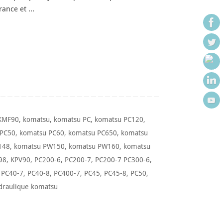
rance et …
KMF90
,
komatsu
,
komatsu PC
,
komatsu PC120
,
 PC50
,
komatsu PC60
,
komatsu PC650
,
komatsu
148
,
komatsu PW150
,
komatsu PW160
,
komatsu
98
,
KPV90
,
PC200-6
,
PC200-7
,
PC200-7 PC300-6
,
,
PC40-7
,
PC40-8
,
PC400-7
,
PC45
,
PC45-8
,
PC50
,
draulique komatsu