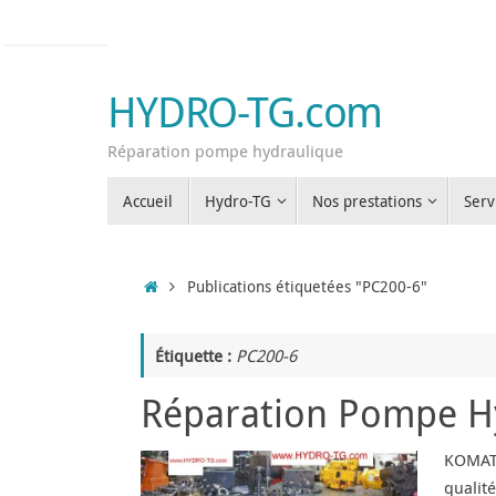
Passer
au
contenu
HYDRO-TG.com
Réparation pompe hydraulique
Passer
Accueil
Hydro-TG
Nos prestations
Serv
au
contenu
Accueil
Publications étiquetées "PC200-6"
Étiquette :
PC200-6
Réparation Pompe 
KOMATS
qualit