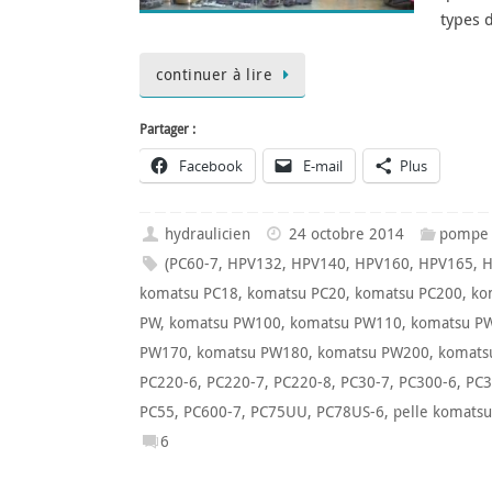
types 
continuer à lire
Partager :
Facebook
E-mail
Plus
hydraulicien
24 octobre 2014
pompe 
(PC60-7
,
HPV132
,
HPV140
,
HPV160
,
HPV165
,
H
komatsu PC18
,
komatsu PC20
,
komatsu PC200
,
ko
PW
,
komatsu PW100
,
komatsu PW110
,
komatsu P
PW170
,
komatsu PW180
,
komatsu PW200
,
komats
PC220-6
,
PC220-7
,
PC220-8
,
PC30-7
,
PC300-6
,
PC3
PC55
,
PC600-7
,
PC75UU
,
PC78US-6
,
pelle komatsu
6