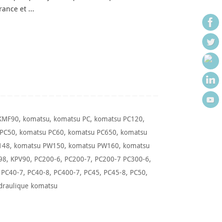
rance et …
KMF90
,
komatsu
,
komatsu PC
,
komatsu PC120
,
 PC50
,
komatsu PC60
,
komatsu PC650
,
komatsu
148
,
komatsu PW150
,
komatsu PW160
,
komatsu
98
,
KPV90
,
PC200-6
,
PC200-7
,
PC200-7 PC300-6
,
,
PC40-7
,
PC40-8
,
PC400-7
,
PC45
,
PC45-8
,
PC50
,
draulique komatsu