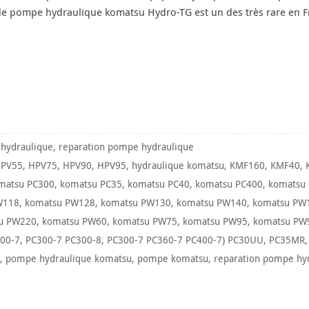
de pompe hydraulique komatsu Hydro-TG est un des très rare en F
hydraulique
,
reparation pompe hydraulique
PV55
,
HPV75
,
HPV90
,
HPV95
,
hydraulique komatsu
,
KMF160
,
KMF40
,
matsu PC300
,
komatsu PC35
,
komatsu PC40
,
komatsu PC400
,
komatsu
W118
,
komatsu PW128
,
komatsu PW130
,
komatsu PW140
,
komatsu PW
u PW220
,
komatsu PW60
,
komatsu PW75
,
komatsu PW95
,
komatsu PW
00-7
,
PC300-7 PC300-8
,
PC300-7 PC360-7 PC400-7) PC30UU
,
PC35MR
,
pompe hydraulique komatsu
,
pompe komatsu
,
reparation pompe hy