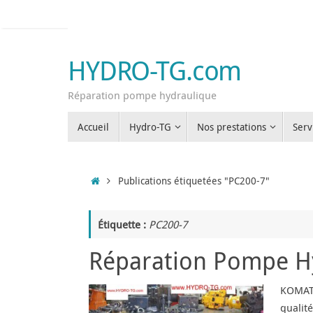
Passer
au
contenu
HYDRO-TG.com
Réparation pompe hydraulique
Passer
Accueil
Hydro-TG
Nos prestations
Serv
au
contenu
Accueil
Publications étiquetées "PC200-7"
Étiquette :
PC200-7
Réparation Pompe 
KOMATS
qualit