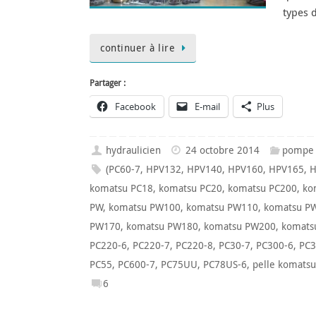
types 
continuer à lire
Partager :
Facebook
E-mail
Plus
hydraulicien
24 octobre 2014
pompe 
(PC60-7
,
HPV132
,
HPV140
,
HPV160
,
HPV165
,
H
komatsu PC18
,
komatsu PC20
,
komatsu PC200
,
ko
PW
,
komatsu PW100
,
komatsu PW110
,
komatsu P
PW170
,
komatsu PW180
,
komatsu PW200
,
komats
PC220-6
,
PC220-7
,
PC220-8
,
PC30-7
,
PC300-6
,
PC3
PC55
,
PC600-7
,
PC75UU
,
PC78US-6
,
pelle komatsu
6