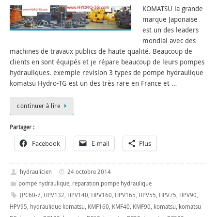
KOMATSU la grande
marque Japonaise
est un des leaders
mondial avec des
machines de travaux publics de haute qualité. Beaucoup de
clients en sont équipés et je répare beaucoup de leurs pompes
hydrauliques. exemple revision 3 types de pompe hydraulique
komatsu Hydro-TG est un des très rare en France et …
continuer à lire
Partager :
Facebook
E-mail
Plus
hydraulicien
24 octobre 2014
pompe hydraulique
,
reparation pompe hydraulique
(PC60-7
,
HPV132
,
HPV140
,
HPV160
,
HPV165
,
HPV55
,
HPV75
,
HPV90
,
HPV95
,
hydraulique komatsu
,
KMF160
,
KMF40
,
KMF90
,
komatsu
,
komatsu