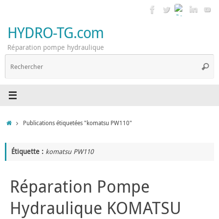
Passer
au
contenu
HYDRO-TG.com
Réparation pompe hydraulique
R
Reche
p
:
Accueil
Publications étiquetées "komatsu PW110"
Étiquette :
komatsu PW110
Réparation Pompe
Hydraulique KOMATSU