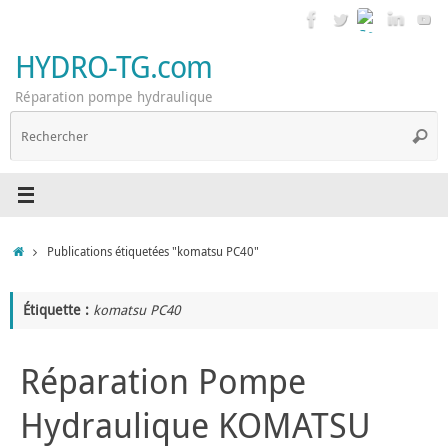
Passer
au
contenu
HYDRO-TG.com
Réparation pompe hydraulique
R
Reche
p
:
Accueil
Publications étiquetées "komatsu PC40"
Étiquette :
komatsu PC40
Réparation Pompe
Hydraulique KOMATSU