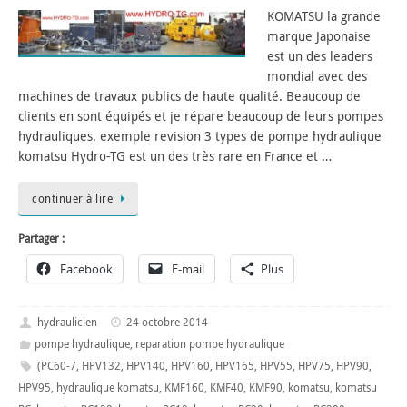
KOMATSU la grande
marque Japonaise
est un des leaders
mondial avec des
machines de travaux publics de haute qualité. Beaucoup de
clients en sont équipés et je répare beaucoup de leurs pompes
hydrauliques. exemple revision 3 types de pompe hydraulique
komatsu Hydro-TG est un des très rare en France et …
continuer à lire
Partager :
Facebook
E-mail
Plus
hydraulicien
24 octobre 2014
pompe hydraulique
,
reparation pompe hydraulique
(PC60-7
,
HPV132
,
HPV140
,
HPV160
,
HPV165
,
HPV55
,
HPV75
,
HPV90
,
HPV95
,
hydraulique komatsu
,
KMF160
,
KMF40
,
KMF90
,
komatsu
,
komatsu