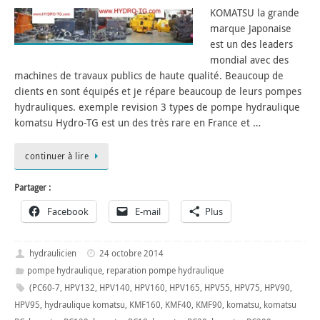
KOMATSU la grande
marque Japonaise
est un des leaders
mondial avec des
machines de travaux publics de haute qualité. Beaucoup de
clients en sont équipés et je répare beaucoup de leurs pompes
hydrauliques. exemple revision 3 types de pompe hydraulique
komatsu Hydro-TG est un des très rare en France et …
continuer à lire
Partager :
Facebook
E-mail
Plus
hydraulicien
24 octobre 2014
pompe hydraulique
,
reparation pompe hydraulique
(PC60-7
,
HPV132
,
HPV140
,
HPV160
,
HPV165
,
HPV55
,
HPV75
,
HPV90
,
HPV95
,
hydraulique komatsu
,
KMF160
,
KMF40
,
KMF90
,
komatsu
,
komatsu