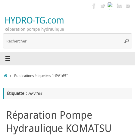
Passer
au
contenu
HYDRO-TG.com
Réparation pompe hydraulique
R
Reche
p
:
Accueil
Publications étiquetées "HPV165"
Étiquette :
HPV165
Réparation Pompe
Hydraulique KOMATSU