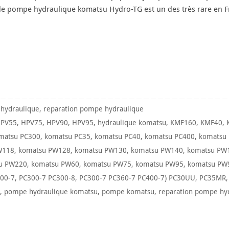
de pompe hydraulique komatsu Hydro-TG est un des très rare en F
hydraulique
,
reparation pompe hydraulique
PV55
,
HPV75
,
HPV90
,
HPV95
,
hydraulique komatsu
,
KMF160
,
KMF40
,
matsu PC300
,
komatsu PC35
,
komatsu PC40
,
komatsu PC400
,
komatsu
W118
,
komatsu PW128
,
komatsu PW130
,
komatsu PW140
,
komatsu PW
u PW220
,
komatsu PW60
,
komatsu PW75
,
komatsu PW95
,
komatsu PW
00-7
,
PC300-7 PC300-8
,
PC300-7 PC360-7 PC400-7) PC30UU
,
PC35MR
,
pompe hydraulique komatsu
,
pompe komatsu
,
reparation pompe hy