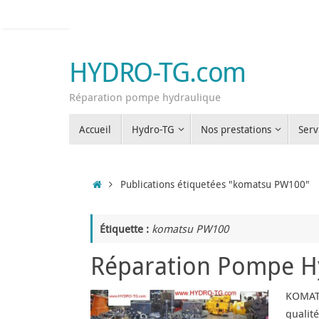
Passer
au
contenu
HYDRO-TG.com
Réparation pompe hydraulique
Passer
Accueil
Hydro-TG
Nos prestations
Serv
au
contenu
Accueil
Publications étiquetées "komatsu PW100"
Étiquette :
komatsu PW100
Réparation Pompe 
KOMATS
qualit