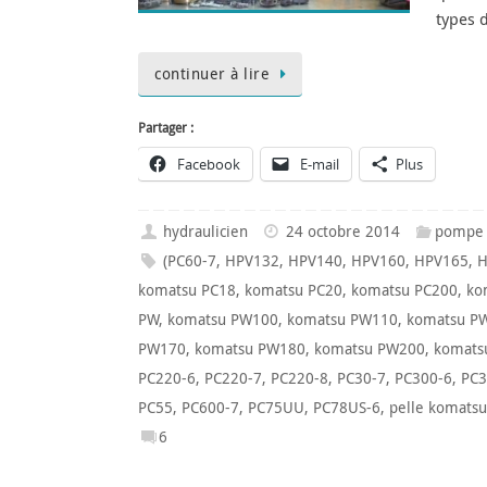
types 
continuer à lire
Partager :
Facebook
E-mail
Plus
hydraulicien
24 octobre 2014
pompe 
(PC60-7
,
HPV132
,
HPV140
,
HPV160
,
HPV165
,
H
komatsu PC18
,
komatsu PC20
,
komatsu PC200
,
ko
PW
,
komatsu PW100
,
komatsu PW110
,
komatsu P
PW170
,
komatsu PW180
,
komatsu PW200
,
komats
PC220-6
,
PC220-7
,
PC220-8
,
PC30-7
,
PC300-6
,
PC3
PC55
,
PC600-7
,
PC75UU
,
PC78US-6
,
pelle komatsu
6