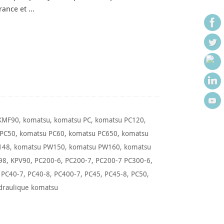
rance et …
KMF90
,
komatsu
,
komatsu PC
,
komatsu PC120
,
 PC50
,
komatsu PC60
,
komatsu PC650
,
komatsu
148
,
komatsu PW150
,
komatsu PW160
,
komatsu
98
,
KPV90
,
PC200-6
,
PC200-7
,
PC200-7 PC300-6
,
,
PC40-7
,
PC40-8
,
PC400-7
,
PC45
,
PC45-8
,
PC50
,
draulique komatsu