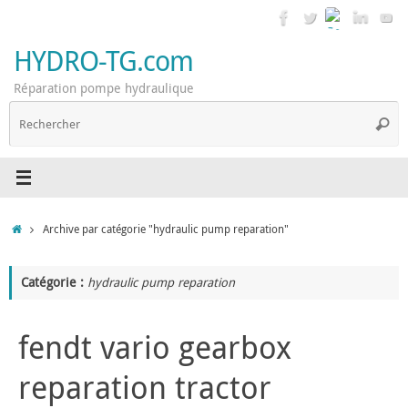
Passer
au
contenu
HYDRO-TG.com
Réparation pompe hydraulique
R
Reche
p
:
Accueil
Archive par catégorie "hydraulic pump reparation"
Catégorie :
hydraulic pump reparation
fendt vario gearbox
reparation tractor