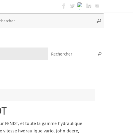
Recherche
Rechercher
pour
:
Recherche pou
Rechercher
DT
eur FENDT, et toute la gamme hydraulique
e vitesse hydraulique vario, john deere,