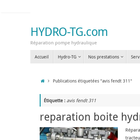
Passer
au
contenu
HYDRO-TG.com
Réparation pompe hydraulique
Passer
Accueil
Hydro-TG
Nos prestations
Serv
au
contenu
Accueil
Publications étiquetées "avis fendt 311"
Étiquette :
avis fendt 311
reparation boite hy
Répara
tracte