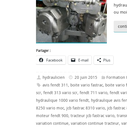
hydrau
ou moi
cont
Partager :
Facebook
E-mail
Plus
hydraulicien
20 juin 2015
Formation 
avis fendt 311
,
boite vario fastrac
,
boite vario 
scr
,
fendt 313 vario scr
,
fendt 711 vario
,
fendt var
hydraulique 1000 vario fendt
,
hydraulique avis fe
8250 vario moc
,
jcb fastrac 8310 vario
,
jcb fastrac
moteur fendt 900
,
tracteur jcb fastrac vario
,
trans
variation continue
,
variation continue tracteur
,
va