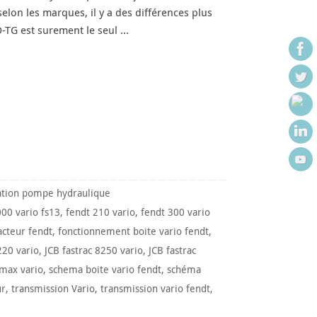
elon les marques, il y a des différences plus
-TG est surement le seul …
ation pompe hydraulique
000 vario fs13
,
fendt 210 vario
,
fendt 300 vario
acteur fendt
,
fonctionnement boite vario fendt
,
220 vario
,
JCB fastrac 8250 vario
,
JCB fastrac
 max vario
,
schema boite vario fendt
,
schéma
ur
,
transmission Vario
,
transmission vario fendt
,