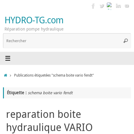
Passer
au
contenu
HYDRO-TG.com
Réparation pompe hydraulique
R
Reche
p
:
Accueil
Publications étiquetées "schema boite vario fendt"
Étiquette :
schema boite vario fendt
reparation boite
hydraulique VARIO