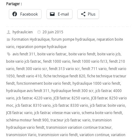
Partager :
Facebook
E-mail
Plus
hydraulicien
20 juin 2015
Formation Hydraulique
,
forum pompe hydraulique
,
reparation boite
vario
,
reparation pompe hydraulique
avis fendt 311
,
boite vario fastrac
,
boite vario fendt
,
boite vario jcb
,
boite vario jcb fastrac
,
fendt 1000 vario
,
fendt 1000 vario fs13
,
fendt 210
vario
,
fendt 300 vario scr
,
fendt 313 vario scr
,
fendt 711 vario
,
fendt vario
1050
,
fendt vario 410
,
fiche technique fendt 820
,
fiche technique tracteur
fendt
,
fonctionnement boite vario fendt
,
hydraulique 1000 vario fendt
,
hydraulique avis fendt 311
,
hydraulique fendt 300 scr
,
jcb fastrac 4000
vario
,
jcb fastrac 4220 vario
,
JCB fastrac 8250 vario
,
JCB fastrac 8250 vario
moc
,
jcb fastrac 8310 vario
,
jcb fastrac 8330 vario
,
jcb fastrac boite vario
,
JCB fastrac vario
,
jcb fastrac vitesse max vario
,
schema boite vario fendt
,
schéma moteur fendt 900
,
tracteur jcb fastrac vario
,
transmision
hydraulique vario fendt
,
transmission variation continue tracteur
,
transmission Vario
,
transmission vario fendt
,
variation continue
,
variation