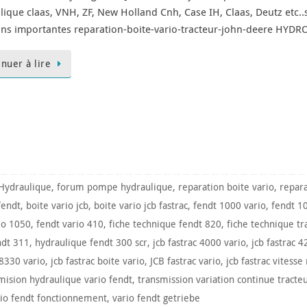
lique claas, VNH, ZF, New Holland Cnh, Case IH, Claas, Deutz etc..s
ns importantes reparation-boite-vario-tracteur-john-deere HYDRO
inuer à lire
Hydraulique
,
forum pompe hydraulique
,
reparation boite vario
,
repar
fendt
,
boite vario jcb
,
boite vario jcb fastrac
,
fendt 1000 vario
,
fendt 1
io 1050
,
fendt vario 410
,
fiche technique fendt 820
,
fiche technique tr
ndt 311
,
hydraulique fendt 300 scr
,
jcb fastrac 4000 vario
,
jcb fastrac 4
 8330 vario
,
jcb fastrac boite vario
,
JCB fastrac vario
,
jcb fastrac vitesse
mision hydraulique vario fendt
,
transmission variation continue tracte
rio fendt fonctionnement
,
vario fendt getriebe