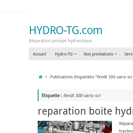
Passer
au
contenu
HYDRO-TG.com
Réparation pompe hydraulique
Passer
Accueil
Hydro-TG
Nos prestations
Serv
au
contenu
Accueil
Publications étiquetées "fendt 300 vario scr
Étiquette :
fendt 300 vario scr
reparation boite hy
Répara
tracte