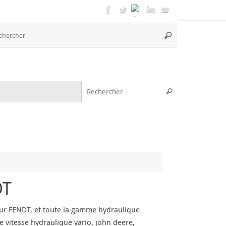
Recherche
Rechercher
pour
:
Recherche pou
Rechercher
DT
eur FENDT, et toute la gamme hydraulique
e vitesse hydraulique vario, john deere,