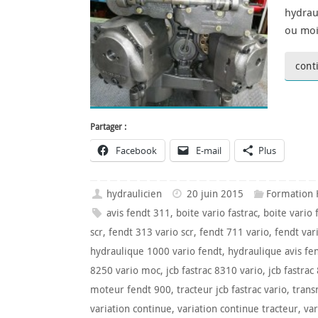
hydrau
ou moi
cont
Partager :
Facebook
E-mail
Plus
hydraulicien
20 juin 2015
Formation 
avis fendt 311
,
boite vario fastrac
,
boite vario 
scr
,
fendt 313 vario scr
,
fendt 711 vario
,
fendt var
hydraulique 1000 vario fendt
,
hydraulique avis fe
8250 vario moc
,
jcb fastrac 8310 vario
,
jcb fastrac
moteur fendt 900
,
tracteur jcb fastrac vario
,
trans
variation continue
,
variation continue tracteur
,
va