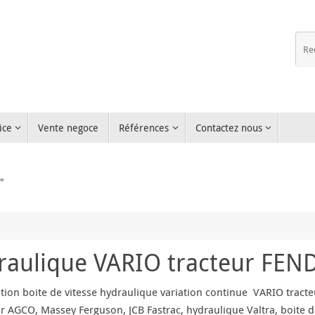
ice
Vente negoce
Références
Contactez nous
"
draulique VARIO tracteur FEN
tion boite de vitesse hydraulique variation continue VARIO tract
ur AGCO, Massey Ferguson, JCB Fastrac, hydraulique Valtra, boite d