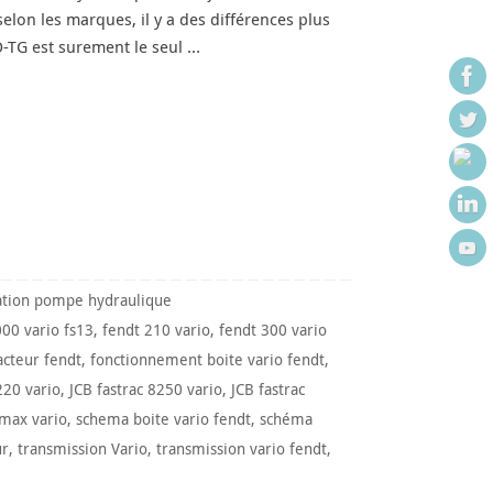
elon les marques, il y a des différences plus
-TG est surement le seul …
ation pompe hydraulique
000 vario fs13
,
fendt 210 vario
,
fendt 300 vario
acteur fendt
,
fonctionnement boite vario fendt
,
220 vario
,
JCB fastrac 8250 vario
,
JCB fastrac
 max vario
,
schema boite vario fendt
,
schéma
ur
,
transmission Vario
,
transmission vario fendt
,