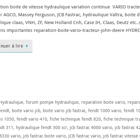
tion boite de vitesse hydraulique variation continue VARIO tract
ur AGCO, Massey Ferguson, JCB Fastrac, hydraulique Valtra, boite d
lique claas, VNH, ZF, New Holland Cnh, Case IH, Claas, Deutz etc..s
ns importantes reparation-boite-vario-tracteur-john-deere HYDRO
inuer à lire
Hydraulique
,
forum pompe hydraulique
,
reparation boite vario
,
repar
fendt
,
boite vario jcb
,
boite vario jcb fastrac
,
fendt 1000 vario
,
fendt 1
io 1050
,
fendt vario 410
,
fiche technique fendt 820
,
fiche technique tr
ndt 311
,
hydraulique fendt 300 scr
,
jcb fastrac 4000 vario
,
jcb fastrac 4
 8330 vario
,
jcb fastrac boite vario
,
JCB fastrac vario
,
jcb fastrac vitesse