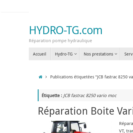
Passer
au
contenu
HYDRO-TG.com
Réparation pompe hydraulique
Passer
Accueil
Hydro-TG
Nos prestations
Serv
au
contenu
Accueil
Publications étiquetées "JCB fastrac 8250 v
Étiquette :
JCB fastrac 8250 vario moc
Réparation Boite Va
Répara
VT, tr