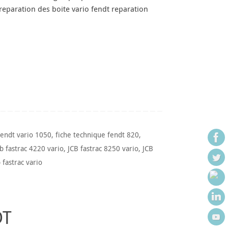
 reparation des boite vario fendt reparation
fendt vario 1050
,
fiche technique fendt 820
,
cb fastrac 4220 vario
,
JCB fastrac 8250 vario
,
JCB
 fastrac vario
DT