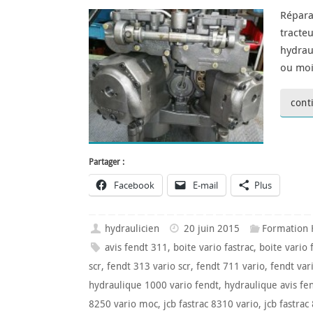
Répara
tracte
hydrau
ou moi
cont
Partager :
Facebook
E-mail
Plus
hydraulicien
20 juin 2015
Formation 
avis fendt 311
,
boite vario fastrac
,
boite vario 
scr
,
fendt 313 vario scr
,
fendt 711 vario
,
fendt var
hydraulique 1000 vario fendt
,
hydraulique avis fe
8250 vario moc
,
jcb fastrac 8310 vario
,
jcb fastrac