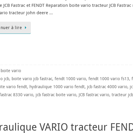
le JCB Fastrac et FENDT Reparation boite vario tracteur JCB Fastrac
vario tracteur john deere …
inuer à lire
 boite vario
io jcb
,
boite vario jcb fastrac
,
fendt 1000 vario
,
fendt 1000 vario fs13
,
te vario fendt
,
hydraulique 1000 vario fendt
,
jcb fastrac 4000 vario
,
j
 fastrac 8330 vario
,
jcb fastrac boite vario
,
JCB fastrac vario
,
tracteur jcb
draulique VARIO tracteur FEN