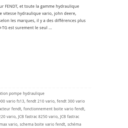
eur FENDT, et toute la gamme hydraulique
e vitesse hydraulique vario, john deere,
elon les marques, il y a des différences plus
-TG est surement le seul …
ation pompe hydraulique
000 vario fs13
,
fendt 210 vario
,
fendt 300 vario
acteur fendt
,
fonctionnement boite vario fendt
,
220 vario
,
JCB fastrac 8250 vario
,
JCB fastrac
 max vario
,
schema boite vario fendt
,
schéma