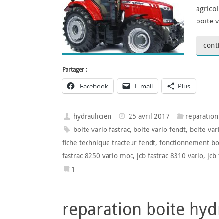
agrico
boite 
cont
Partager :
Facebook
E-mail
Plus
hydraulicien
25 avril 2017
reparation
boite vario fastrac
,
boite vario fendt
,
boite var
fiche technique tracteur fendt
,
fonctionnement boi
fastrac 8250 vario moc
,
jcb fastrac 8310 vario
,
jcb
1
reparation boite hy