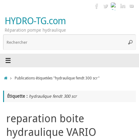
Passer
au
contenu
HYDRO-TG.com
Réparation pompe hydraulique
R
Reche
p
:
Accueil
Publications étiquetées "hydraulique fendt 300 scr"
Étiquette :
hydraulique fendt 300 scr
reparation boite
hydraulique VARIO