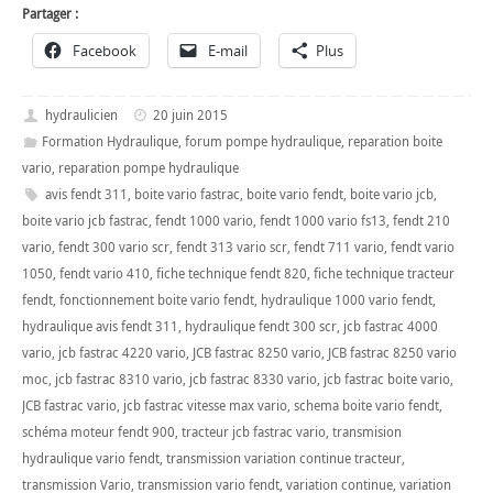
Partager :
Facebook
E-mail
Plus
hydraulicien
20 juin 2015
Formation Hydraulique
,
forum pompe hydraulique
,
reparation boite
vario
,
reparation pompe hydraulique
avis fendt 311
,
boite vario fastrac
,
boite vario fendt
,
boite vario jcb
,
boite vario jcb fastrac
,
fendt 1000 vario
,
fendt 1000 vario fs13
,
fendt 210
vario
,
fendt 300 vario scr
,
fendt 313 vario scr
,
fendt 711 vario
,
fendt vario
1050
,
fendt vario 410
,
fiche technique fendt 820
,
fiche technique tracteur
fendt
,
fonctionnement boite vario fendt
,
hydraulique 1000 vario fendt
,
hydraulique avis fendt 311
,
hydraulique fendt 300 scr
,
jcb fastrac 4000
vario
,
jcb fastrac 4220 vario
,
JCB fastrac 8250 vario
,
JCB fastrac 8250 vario
moc
,
jcb fastrac 8310 vario
,
jcb fastrac 8330 vario
,
jcb fastrac boite vario
,
JCB fastrac vario
,
jcb fastrac vitesse max vario
,
schema boite vario fendt
,
schéma moteur fendt 900
,
tracteur jcb fastrac vario
,
transmision
hydraulique vario fendt
,
transmission variation continue tracteur
,
transmission Vario
,
transmission vario fendt
,
variation continue
,
variation