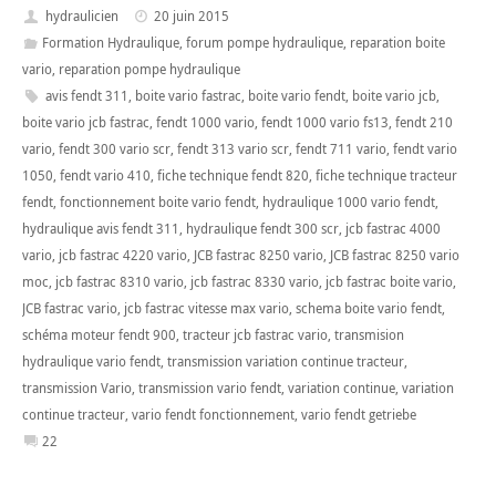
hydraulicien
20 juin 2015
Formation Hydraulique
,
forum pompe hydraulique
,
reparation boite
vario
,
reparation pompe hydraulique
avis fendt 311
,
boite vario fastrac
,
boite vario fendt
,
boite vario jcb
,
boite vario jcb fastrac
,
fendt 1000 vario
,
fendt 1000 vario fs13
,
fendt 210
vario
,
fendt 300 vario scr
,
fendt 313 vario scr
,
fendt 711 vario
,
fendt vario
1050
,
fendt vario 410
,
fiche technique fendt 820
,
fiche technique tracteur
fendt
,
fonctionnement boite vario fendt
,
hydraulique 1000 vario fendt
,
hydraulique avis fendt 311
,
hydraulique fendt 300 scr
,
jcb fastrac 4000
vario
,
jcb fastrac 4220 vario
,
JCB fastrac 8250 vario
,
JCB fastrac 8250 vario
moc
,
jcb fastrac 8310 vario
,
jcb fastrac 8330 vario
,
jcb fastrac boite vario
,
JCB fastrac vario
,
jcb fastrac vitesse max vario
,
schema boite vario fendt
,
schéma moteur fendt 900
,
tracteur jcb fastrac vario
,
transmision
hydraulique vario fendt
,
transmission variation continue tracteur
,
transmission Vario
,
transmission vario fendt
,
variation continue
,
variation
continue tracteur
,
vario fendt fonctionnement
,
vario fendt getriebe
22