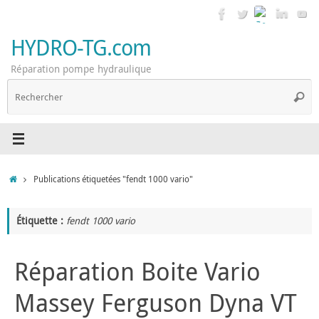
Passer
au
contenu
HYDRO-TG.com
Réparation pompe hydraulique
R
Reche
p
:
Accueil
Publications étiquetées "fendt 1000 vario"
Étiquette :
fendt 1000 vario
Réparation Boite Vario
Massey Ferguson Dyna VT