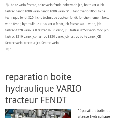
boite vario fastrac
,
boite vario fendt
,
boite vario jcb
,
boite vario jcb
fastrac
,
fendt 1000 vario
,
fendt 1000 vario fs13
,
fendt vario 1050
,
fiche
technique fendt 820
,
fiche technique tracteur fendt
,
fonctionnement boite
vario fendt
,
hydraulique 1000 vario fendt
,
jcb fastrac 4000 vario
,
jcb
fastrac 4220 vario
,
JCB fastrac 8250 vario
,
JCB fastrac 8250 vario moc
,
jcb
fastrac 8310 vario
,
jcb fastrac 8330 vario
,
jcb fastrac boite vario
,
JCB
fastrac vario
,
tracteur jcb fastrac vario
1
reparation boite
hydraulique VARIO
tracteur FENDT
Réparation boite de
vitesse hydraulique