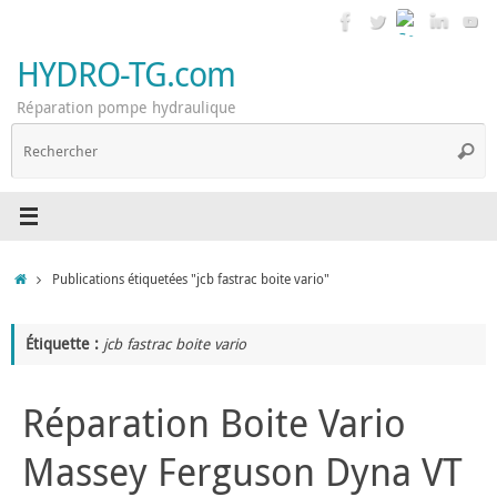
Passer
au
contenu
HYDRO-TG.com
Réparation pompe hydraulique
R
Reche
p
:
Accueil
Publications étiquetées "jcb fastrac boite vario"
Étiquette :
jcb fastrac boite vario
Réparation Boite Vario
Massey Ferguson Dyna VT