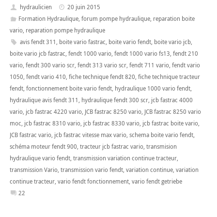
hydraulicien
20 juin 2015
Formation Hydraulique
,
forum pompe hydraulique
,
reparation boite
vario
,
reparation pompe hydraulique
avis fendt 311
,
boite vario fastrac
,
boite vario fendt
,
boite vario jcb
,
boite vario jcb fastrac
,
fendt 1000 vario
,
fendt 1000 vario fs13
,
fendt 210
vario
,
fendt 300 vario scr
,
fendt 313 vario scr
,
fendt 711 vario
,
fendt vario
1050
,
fendt vario 410
,
fiche technique fendt 820
,
fiche technique tracteur
fendt
,
fonctionnement boite vario fendt
,
hydraulique 1000 vario fendt
,
hydraulique avis fendt 311
,
hydraulique fendt 300 scr
,
jcb fastrac 4000
vario
,
jcb fastrac 4220 vario
,
JCB fastrac 8250 vario
,
JCB fastrac 8250 vario
moc
,
jcb fastrac 8310 vario
,
jcb fastrac 8330 vario
,
jcb fastrac boite vario
,
JCB fastrac vario
,
jcb fastrac vitesse max vario
,
schema boite vario fendt
,
schéma moteur fendt 900
,
tracteur jcb fastrac vario
,
transmision
hydraulique vario fendt
,
transmission variation continue tracteur
,
transmission Vario
,
transmission vario fendt
,
variation continue
,
variation
continue tracteur
,
vario fendt fonctionnement
,
vario fendt getriebe
22