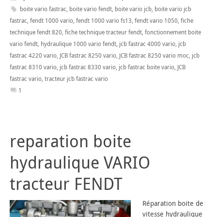
boite vario fastrac
,
boite vario fendt
,
boite vario jcb
,
boite vario jcb
fastrac
,
fendt 1000 vario
,
fendt 1000 vario fs13
,
fendt vario 1050
,
fiche
technique fendt 820
,
fiche technique tracteur fendt
,
fonctionnement boite
vario fendt
,
hydraulique 1000 vario fendt
,
jcb fastrac 4000 vario
,
jcb
fastrac 4220 vario
,
JCB fastrac 8250 vario
,
JCB fastrac 8250 vario moc
,
jcb
fastrac 8310 vario
,
jcb fastrac 8330 vario
,
jcb fastrac boite vario
,
JCB
fastrac vario
,
tracteur jcb fastrac vario
1
reparation boite
hydraulique VARIO
tracteur FENDT
Réparation boite de
vitesse hydraulique