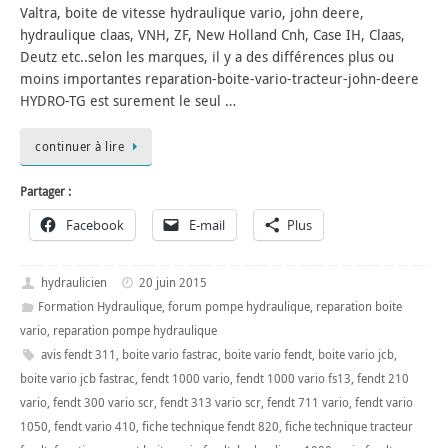
Valtra, boite de vitesse hydraulique vario, john deere,
hydraulique claas, VNH, ZF, New Holland Cnh, Case IH, Claas,
Deutz etc..selon les marques, il y a des différences plus ou
moins importantes reparation-boite-vario-tracteur-john-deere
HYDRO-TG est surement le seul …
continuer à lire
Partager :
Facebook
E-mail
Plus
hydraulicien
20 juin 2015
Formation Hydraulique
,
forum pompe hydraulique
,
reparation boite
vario
,
reparation pompe hydraulique
avis fendt 311
,
boite vario fastrac
,
boite vario fendt
,
boite vario jcb
,
boite vario jcb fastrac
,
fendt 1000 vario
,
fendt 1000 vario fs13
,
fendt 210
vario
,
fendt 300 vario scr
,
fendt 313 vario scr
,
fendt 711 vario
,
fendt vario
1050
,
fendt vario 410
,
fiche technique fendt 820
,
fiche technique tracteur