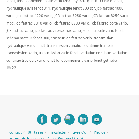
fendt
,
fonctionnement boite vario fendt
,
hydraulique 1000 vario fendt
,
hydraulique avis fendt 311
,
hydraulique fendt 300 scr
,
jcb fastrac 4000
vario
,
jcb fastrac 4220 vario
,
JCB fastrac 8250 vario
,
JCB fastrac 8250 vario
moc
,
jcb fastrac 8310 vario
,
jcb fastrac 8330 vario
,
jcb fastrac boite vario
,
JCB fastrac vario
,
jcb fastrac vitesse max vario
,
schema boite vario fendt
,
schéma moteur fendt 900
,
tracteur jcb fastrac vario
,
transmision
hydraulique vario fendt
,
transmission variation continue tracteur
,
transmission Vario
,
transmission vario fendt
,
variation continue
,
variation
continue tracteur
,
vario fendt fonctionnement
,
vario fendt getriebe
22
contact
Utilitaires
newsletter
Livre d’or
Photos
Forum Hydraulique
Acces Restrein (Privé)