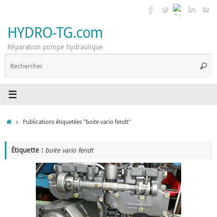
Passer
au
contenu
HYDRO-TG.com
Réparation pompe hydraulique
R
Reche
p
:
Accueil
Publications étiquetées "boite vario fendt"
Étiquette :
boite vario fendt