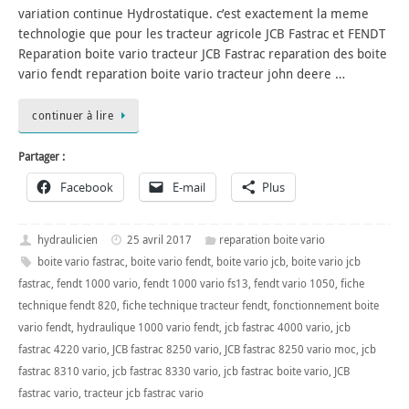
variation continue Hydrostatique. c’est exactement la meme
technologie que pour les tracteur agricole JCB Fastrac et FENDT
Reparation boite vario tracteur JCB Fastrac reparation des boite
vario fendt reparation boite vario tracteur john deere …
continuer à lire
Partager :
Facebook
E-mail
Plus
hydraulicien
25 avril 2017
reparation boite vario
boite vario fastrac
,
boite vario fendt
,
boite vario jcb
,
boite vario jcb
fastrac
,
fendt 1000 vario
,
fendt 1000 vario fs13
,
fendt vario 1050
,
fiche
technique fendt 820
,
fiche technique tracteur fendt
,
fonctionnement boite
vario fendt
,
hydraulique 1000 vario fendt
,
jcb fastrac 4000 vario
,
jcb
fastrac 4220 vario
,
JCB fastrac 8250 vario
,
JCB fastrac 8250 vario moc
,
jcb
fastrac 8310 vario
,
jcb fastrac 8330 vario
,
jcb fastrac boite vario
,
JCB
fastrac vario
,
tracteur jcb fastrac vario