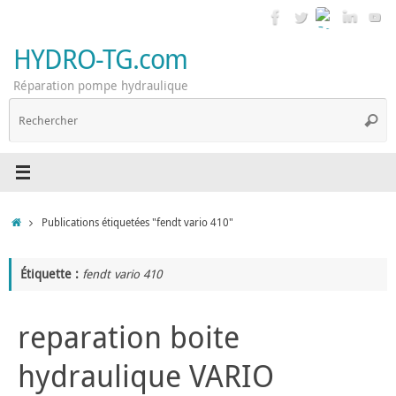
Passer
au
contenu
HYDRO-TG.com
Réparation pompe hydraulique
R
Reche
p
:
Accueil
Publications étiquetées "fendt vario 410"
Étiquette :
fendt vario 410
reparation boite
hydraulique VARIO