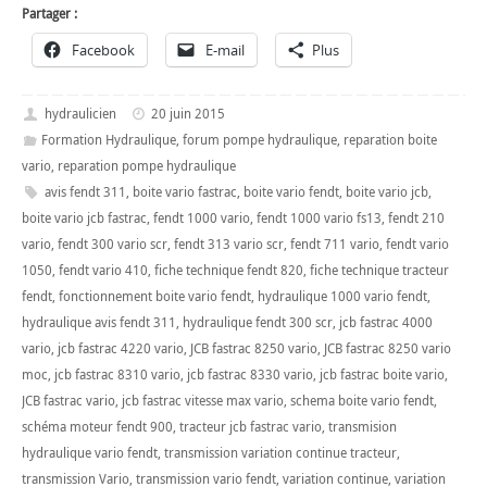
Partager :
Facebook
E-mail
Plus
hydraulicien
20 juin 2015
Formation Hydraulique
,
forum pompe hydraulique
,
reparation boite
vario
,
reparation pompe hydraulique
avis fendt 311
,
boite vario fastrac
,
boite vario fendt
,
boite vario jcb
,
boite vario jcb fastrac
,
fendt 1000 vario
,
fendt 1000 vario fs13
,
fendt 210
vario
,
fendt 300 vario scr
,
fendt 313 vario scr
,
fendt 711 vario
,
fendt vario
1050
,
fendt vario 410
,
fiche technique fendt 820
,
fiche technique tracteur
fendt
,
fonctionnement boite vario fendt
,
hydraulique 1000 vario fendt
,
hydraulique avis fendt 311
,
hydraulique fendt 300 scr
,
jcb fastrac 4000
vario
,
jcb fastrac 4220 vario
,
JCB fastrac 8250 vario
,
JCB fastrac 8250 vario
moc
,
jcb fastrac 8310 vario
,
jcb fastrac 8330 vario
,
jcb fastrac boite vario
,
JCB fastrac vario
,
jcb fastrac vitesse max vario
,
schema boite vario fendt
,
schéma moteur fendt 900
,
tracteur jcb fastrac vario
,
transmision
hydraulique vario fendt
,
transmission variation continue tracteur
,
transmission Vario
,
transmission vario fendt
,
variation continue
,
variation