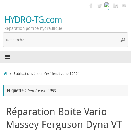
Passer
au
contenu
HYDRO-TG.com
Réparation pompe hydraulique
R
Reche
p
:
Accueil
Publications étiquetées "fendt vario 1050"
Étiquette :
fendt vario 1050
Réparation Boite Vario
Massey Ferguson Dyna VT