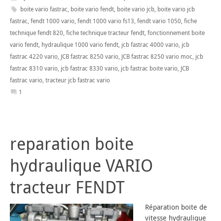
boite vario fastrac
,
boite vario fendt
,
boite vario jcb
,
boite vario jcb
fastrac
,
fendt 1000 vario
,
fendt 1000 vario fs13
,
fendt vario 1050
,
fiche
technique fendt 820
,
fiche technique tracteur fendt
,
fonctionnement boite
vario fendt
,
hydraulique 1000 vario fendt
,
jcb fastrac 4000 vario
,
jcb
fastrac 4220 vario
,
JCB fastrac 8250 vario
,
JCB fastrac 8250 vario moc
,
jcb
fastrac 8310 vario
,
jcb fastrac 8330 vario
,
jcb fastrac boite vario
,
JCB
fastrac vario
,
tracteur jcb fastrac vario
1
reparation boite
hydraulique VARIO
tracteur FENDT
Réparation boite de
vitesse hydraulique