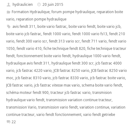
hydraulicien
20 juin 2015
Formation Hydraulique
,
forum pompe hydraulique
,
reparation boite
vario
,
reparation pompe hydraulique
avis fendt 311
,
boite vario fastrac
,
boite vario fendt
,
boite vario jcb
,
boite vario jcb fastrac
,
fendt 1000 vario
,
fendt 1000 vario fs13
,
fendt 210
vario
,
fendt 300 vario scr
,
fendt 313 vario scr
,
fendt 711 vario
,
fendt vario
1050
,
fendt vario 410
,
fiche technique fendt 820
,
fiche technique tracteur
fendt
,
fonctionnement boite vario fendt
,
hydraulique 1000 vario fendt
,
hydraulique avis fendt 311
,
hydraulique fendt 300 scr
,
jcb fastrac 4000
vario
,
jcb fastrac 4220 vario
,
JCB fastrac 8250 vario
,
JCB fastrac 8250 vario
moc
,
jcb fastrac 8310 vario
,
jcb fastrac 8330 vario
,
jcb fastrac boite vario
,
JCB fastrac vario
,
jcb fastrac vitesse max vario
,
schema boite vario fendt
,
schéma moteur fendt 900
,
tracteur jcb fastrac vario
,
transmision
hydraulique vario fendt
,
transmission variation continue tracteur
,
transmission Vario
,
transmission vario fendt
,
variation continue
,
variation
continue tracteur
,
vario fendt fonctionnement
,
vario fendt getriebe
22